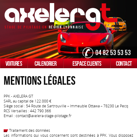
Stage De Pilotage En
Région Lyonnaise
04 82 53 53 53
VOITURES
CALENDRIER
ESPACE CLIENTS
CONTACT
Mentions Légales
PPK - AXELERA GT
SARL au capital de 122.000
Siège social : 54 Route de Sartrouville – Immeuble Ottawa – 78230 Le Pecq
RCS Versailles : 442 790 366
Email : contact@axelera-stage-pilotage.fr
Traitement des données
Les informations qui vous concernent sont destinées à PPK. Vous disposez