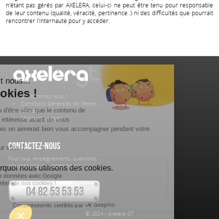
n'étant pas gérés par AXELERA, celui-ci ne peut être tenu pour responsable
de leur contenu (qualité, véracité, pertinence .) ni des difficultés que pourrait
rencontrer l'internaute pour y accéder.
Qui sommes nous ?
Conditions Générales de Ventes
Contact
Mentions Légales
Contactez-nous
Pour tous renseignements, questions,
n'hésitez pas, contactez nous !
© 2024 - Axelera GT